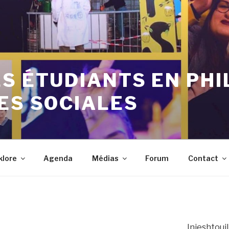
S ÉTUDIANTS EN PHI
ES SOCIALES
klore
Agenda
Médias
Forum
Contact
Inieshtouil