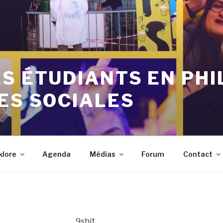
S ÉTUDIANTS EN PHI
ES SOCIALES
klore
Agenda
Médias
Forum
Contact
9shit