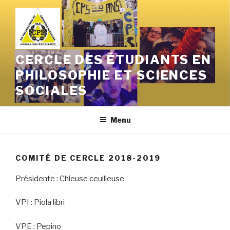
Aller
au
contenu
principal
CERCLE DES ÉTUDIANTS EN
PHILOSOPHIE ET SCIENCES
SOCIALES
Menu
COMITÉ DE CERCLE 2018-2019
Présidente : Chieuse ceuilleuse
VPI : Piola libri
VPE : Pepino